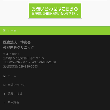
ホーム
医療法人 博友会
菊池内科クリニック
〒305-0861
茨城県つくば市谷田部５９１５
TEL 029-839-5070 / FAX 029-838-2386
透析室直通 029-839-5053
ホーム
当院について
院長ご挨拶
基本理念