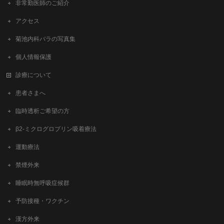
非常勤医師のご紹介
アクセス
菊池内科バラの写真集
個人情報保護
診療について
患者さまへ
臨時透析ご希望の方
β2-ミクログロブリン吸着療法
運動療法
禁煙外来
睡眠時無呼吸症候群
予防接種・ワクチン
漢方外来