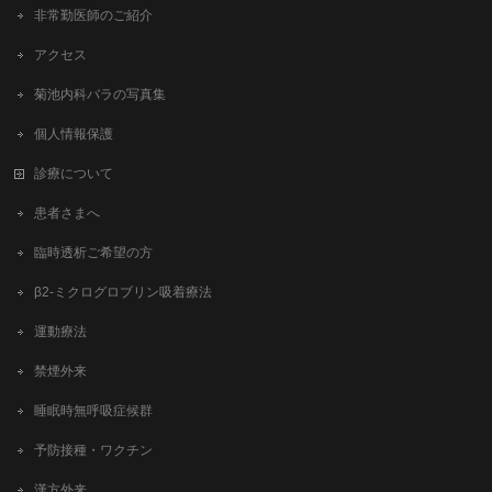
非常勤医師のご紹介
アクセス
菊池内科バラの写真集
個人情報保護
診療について
患者さまへ
臨時透析ご希望の方
β2-ミクログロブリン吸着療法
運動療法
禁煙外来
睡眠時無呼吸症候群
予防接種・ワクチン
漢方外来