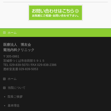
ホーム
医療法人 博友会
菊池内科クリニック
〒305-0861
茨城県つくば市谷田部５９１５
TEL 029-839-5070 / FAX 029-838-2386
透析室直通 029-839-5053
ホーム
当院について
院長ご挨拶
基本理念