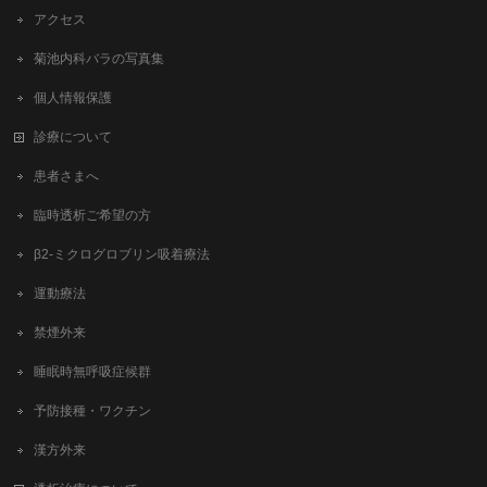
アクセス
菊池内科バラの写真集
個人情報保護
診療について
患者さまへ
臨時透析ご希望の方
β2-ミクログロブリン吸着療法
運動療法
禁煙外来
睡眠時無呼吸症候群
予防接種・ワクチン
漢方外来