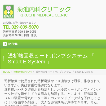
お気軽にお問い合わせください
TEL
029-839-5070
透析室直通 029-839-5053
受付時間 9:00 [日曜日休診]
MENU
透析熱回収ヒートポンプシステム 「
Smart E System 」
HOME
»
透析治療について
»
透析熱回収ヒートポンプシステム 「 Smart E System 」
透析治療で使用された透析廃液やＲＯ濃縮水は通常、排水されて
いますが、実は貴重な熱源になります。
透析排水やＲＯ濃縮水を熱源とし、水冷式ヒートポンプとインバ
ータ技術を駆使してＲＯ原水を加温することにより、従来設備
（ＲＯ装置の電気ヒーター等）のデマンドピーク値を下げること
により稼働率を削減し、大きな節電効果が期待できます。また、