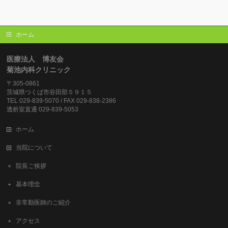
ホーム
医療法人 博友会
菊池内科クリニック
〒305-0861
茨城県つくば市谷田部５９１５
TEL 029-839-5070 / FAX 029-838-2386
透析室直通 029-839-5053
ホーム
当院について
院長ご挨拶
基本理念
非常勤医師のご紹介
アクセス