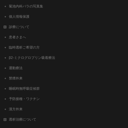
菊池内科バラの写真集
個人情報保護
診療について
患者さまへ
臨時透析ご希望の方
β2-ミクログロブリン吸着療法
運動療法
禁煙外来
睡眠時無呼吸症候群
予防接種・ワクチン
漢方外来
透析治療について